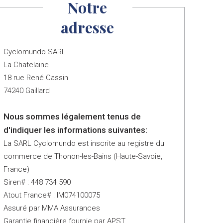
Notre
adresse
Cyclomundo SARL
La Chatelaine
18 rue René Cassin
74240 Gaillard
Nous sommes légalement tenus de
d'indiquer les informations suivantes:
La SARL Cyclomundo est inscrite au registre du
commerce de Thonon-les-Bains (Haute-Savoie,
France)
Siren# : 448 734 590
Atout France# : IM074100075
Assuré par MMA Assurances
Garantie financière fournie par APST