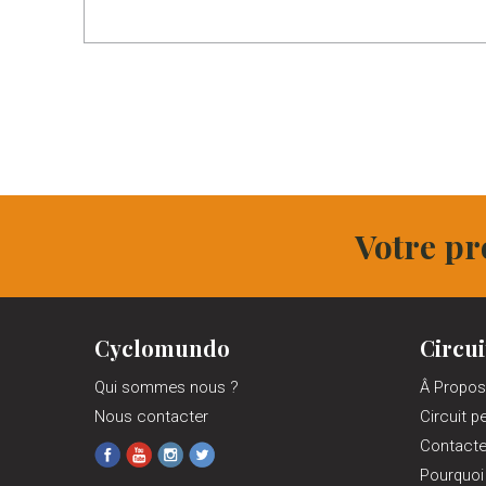
Votre pr
Cyclomundo
Circui
Qui sommes nous ?
Â Propos
Nous contacter
Circuit p
Contact
Pourquoi