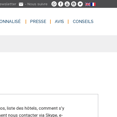

ewsletter
- Nous suivre
SONNALISÉ
PRESSE
AVIS
CONSEILS
SONNALISÉ
PRESSE
AVIS
CONSEILS
los, liste des hôtels, comment s'y
ent nous contacter via Skype, e-