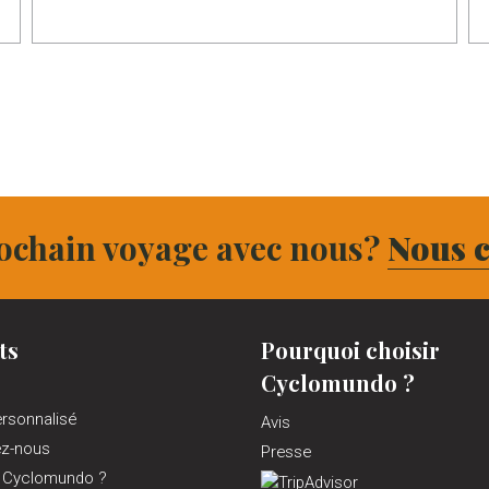
ochain voyage avec nous?
Nous c
ts
Pourquoi choisir
Cyclomundo ?
ersonnalisé
Avis
ez-nous
Presse
 Cyclomundo ?