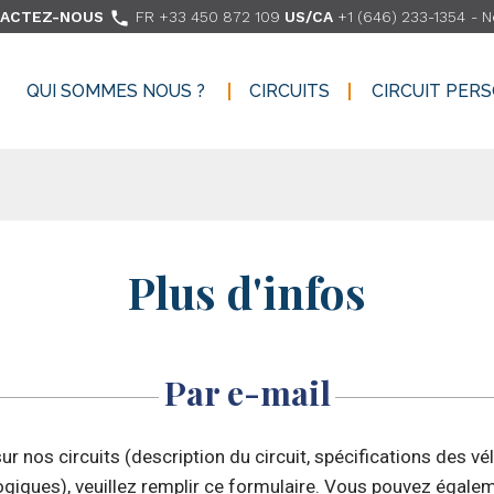

ACTEZ-NOUS
FR +33 450 872 109
US/CA
+1 (646) 233-1354
-
N
QUI SOMMES NOUS ?
CIRCUITS
CIRCUIT PER
QUI SOMMES NOUS ?
CIRCUITS
CIRCUIT PER
Plus d'infos
Par e-mail
r nos circuits (description du circuit, spécifications des vé
ogiques), veuillez remplir ce formulaire. Vous pouvez égalem