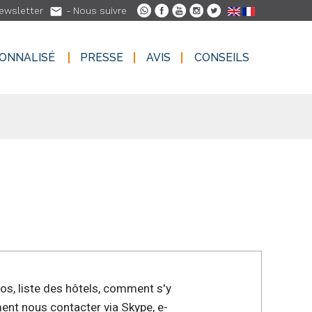

ewsletter
- Nous suivre
SONNALISÉ
PRESSE
AVIS
CONSEILS
SONNALISÉ
PRESSE
AVIS
CONSEILS
los, liste des hôtels, comment s'y
ent nous contacter via Skype, e-