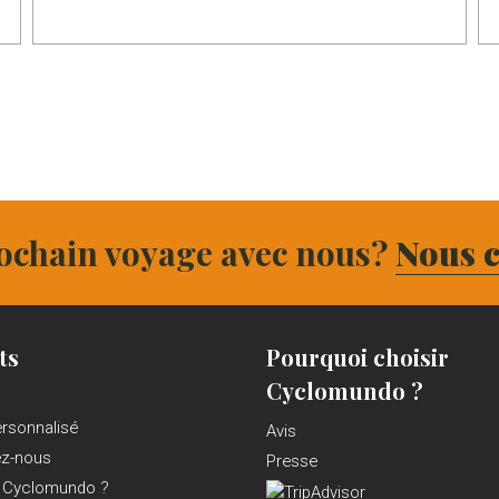
ochain voyage avec nous?
Nous c
ts
Pourquoi choisir
Cyclomundo ?
ersonnalisé
Avis
ez-nous
Presse
 Cyclomundo ?