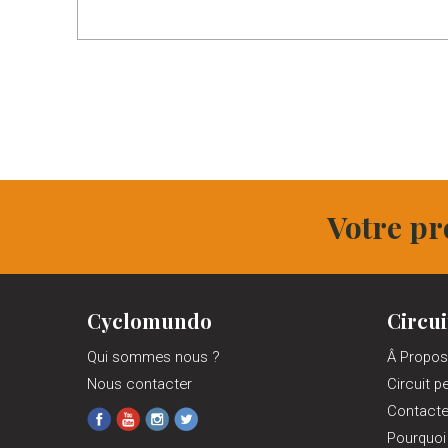
Votre pr
Cyclomundo
Circui
Qui sommes nous ?
Â Propos
Nous contacter
Circuit p
Contact
Pourquoi