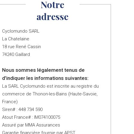
Notre
adresse
Cyclomundo SARL
La Chatelaine
18 rue René Cassin
74240 Gaillard
Nous sommes légalement tenus de
d'indiquer les informations suivantes:
La SARL Cyclomundo est inscrite au registre du
commerce de Thonon-les-Bains (Haute-Savoie,
France)
Siren# : 448 734 590
Atout France# : IM074100075
Assuré par MMA Assurances
Garantie financière fournie par APST