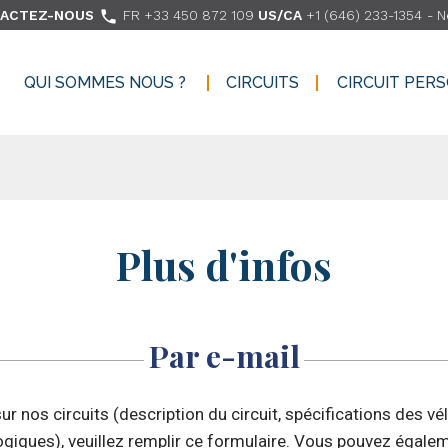

ACTEZ-NOUS
FR +33 450 872 109
US/CA
+1 (646) 233-1354
-
N
QUI SOMMES NOUS ?
CIRCUITS
CIRCUIT PER
QUI SOMMES NOUS ?
CIRCUITS
CIRCUIT PER
Plus d'infos
Par e-mail
r nos circuits (description du circuit, spécifications des vé
ogiques), veuillez remplir ce formulaire. Vous pouvez égalem