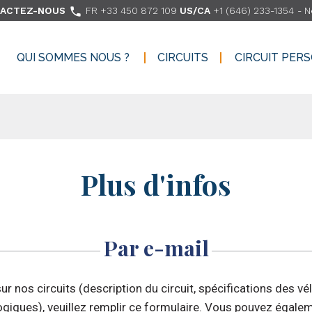

ACTEZ-NOUS
FR +33 450 872 109
US/CA
+1 (646) 233-1354
-
N
QUI SOMMES NOUS ?
CIRCUITS
CIRCUIT PER
QUI SOMMES NOUS ?
CIRCUITS
CIRCUIT PER
Plus d'infos
Par e-mail
r nos circuits (description du circuit, spécifications des vé
ogiques), veuillez remplir ce formulaire. Vous pouvez égalem