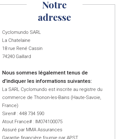
Notre
adresse
Cyclomundo SARL
La Chatelaine
18 rue René Cassin
74240 Gaillard
Nous sommes légalement tenus de
d'indiquer les informations suivantes:
La SARL Cyclomundo est inscrite au registre du
commerce de Thonon-les-Bains (Haute-Savoie,
France)
Siren# : 448 734 590
Atout France# : IM074100075
Assuré par MMA Assurances
Garantie financière fournie par APST