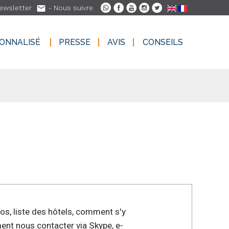

ewsletter
- Nous suivre
SONNALISÉ
PRESSE
AVIS
CONSEILS
SONNALISÉ
PRESSE
AVIS
CONSEILS
los, liste des hôtels, comment s'y
ent nous contacter via Skype, e-