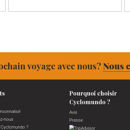
ochain voyage avec nous?
Nous c
ts
Pourquoi choisir
Cyclomundo ?
ersonnalisé
Avis
ez-nous
Presse
 Cyclomundo ?