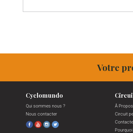
Votre pr
Cyclomundo
Circui
Qui sommes nous ?
Â Propos
Nous contacter
Circuit p
Contact
Pourquoi