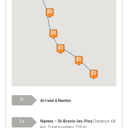
J
1
Arrivée à Nantes
J
2
Nantes – St-Brevin-les-Pins
Distance: 68
km; Total montées: 220 m