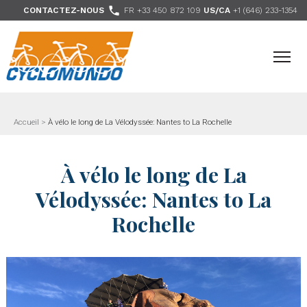
>

CONTACTEZ-NOUS
FR +33 450 872 109
US/CA
+1 (646) 233-1354
- Nous suivre
Accueil
>
À vélo le long de La Vélodyssée: Nantes to La Rochelle
À vélo le long de La
Vélodyssée: Nantes to La
Rochelle