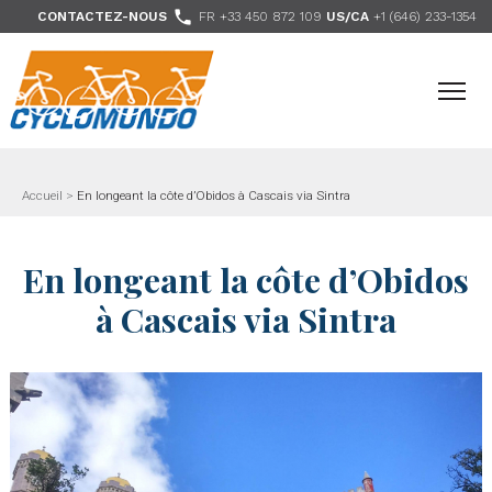
>

CONTACTEZ-NOUS
FR +33 450 872 109
US/CA
+1 (646) 233-1354
- Nous suivre
Accueil
>
En longeant la côte d’Obidos à Cascais via Sintra
En longeant la côte d’Obidos
à Cascais via Sintra