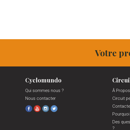
Votre pr
Cyclomundo
Circui
Qui sommes nous ?
Â Propos
Nous contacter
Circuit p
Contact
Pourquoi
Des ques
?