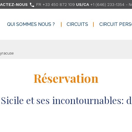

ACTEZ-NOUS
FR +33 450 872 109
US/CA
+1 (646) 233-1354
-
N
QUI SOMMES NOUS ?
CIRCUITS
CIRCUIT PER
QUI SOMMES NOUS ?
CIRCUITS
CIRCUIT PER
Syracuse
Réservation
 Sicile et ses incontournables: 