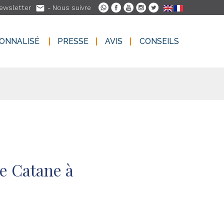

ewsletter
- Nous suivre
SONNALISÉ
PRESSE
AVIS
CONSEILS
SONNALISÉ
PRESSE
AVIS
CONSEILS
de Catane à