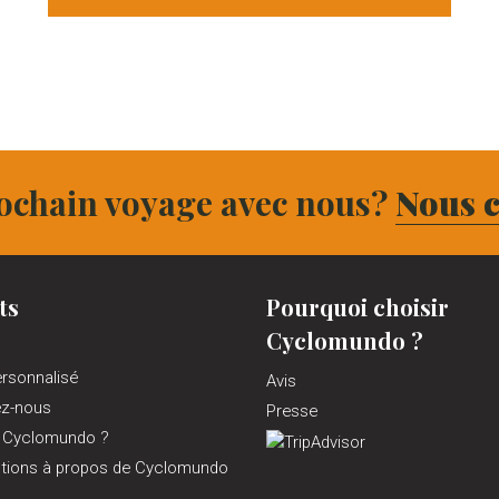
ochain voyage avec nous?
Nous c
ts
Pourquoi choisir
Cyclomundo ?
ersonnalisé
Avis
ez-nous
Presse
 Cyclomundo ?
tions à propos de Cyclomundo