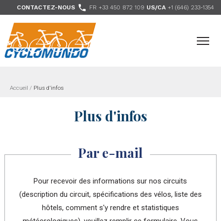
>

CONTACTEZ-NOUS
FR +33 450 872 109
US/CA
+1 (646) 233-1354
- Nous suivre
Accueil
/
Plus d'infos
Plus d'infos
Par e-mail
Pour recevoir des informations sur nos circuits
(description du circuit, spécifications des vélos, liste des
hôtels, comment s'y rendre et statistiques