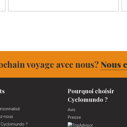
ochain voyage avec nous?
Nous c
ts
Pourquoi choisir
Cyclomundo ?
ersonnalisé
Avis
ez-nous
Presse
 Cyclomundo ?