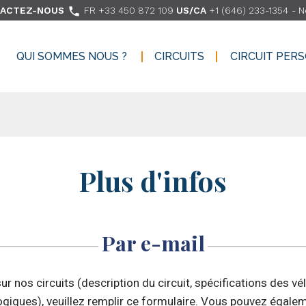

ACTEZ-NOUS
FR +33 450 872 109
US/CA
+1 (646) 233-1354
-
N
QUI SOMMES NOUS ?
CIRCUITS
CIRCUIT PER
QUI SOMMES NOUS ?
CIRCUITS
CIRCUIT PER
Plus d'infos
Par e-mail
r nos circuits (description du circuit, spécifications des vé
ogiques), veuillez remplir ce formulaire. Vous pouvez égalem