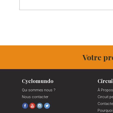
Votre pr
Cyclomundo
Circui
Qui sommes nous ?
Â Propos
Nous contacter
Circuit p
Contact
Pourquoi