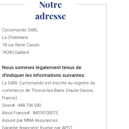
Notre
adresse
Cyclomundo SARL
La Chatelaine
18 rue René Cassin
74240 Gaillard
Nous sommes légalement tenus de
d'indiquer les informations suivantes:
La SARL Cyclomundo est inscrite au registre du
commerce de Thonon-les-Bains (Haute-Savoie,
France)
Siren# : 448 734 590
Atout France# : IM074100075
Assuré par MMA Assurances
Garantie financière fournie par APST