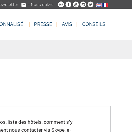

ewsletter
- Nous suivre
SONNALISÉ
PRESSE
AVIS
CONSEILS
SONNALISÉ
PRESSE
AVIS
CONSEILS
los, liste des hôtels, comment s'y
ent nous contacter via Skype, e-