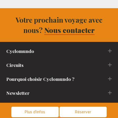
Votre prochain voyage avec
nous?
Nous contacter
Cyclomundo
Circuits
Pourquoi choisir Cyclomundo ?
Newsletter
Plus d'infos
Réserver
Mentions Légales
-
Création site internet
:
Agence digitale :
Netskiss