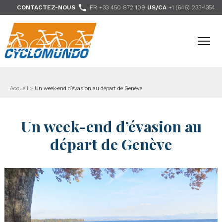
>

CONTACTEZ-NOUS
FR +33 450 872 109
US/CA
+1 (646) 233-1354
- Nous suivre
Accueil
>
Un week-end d’évasion au départ de Genève
Un week-end d’évasion au
départ de Genève