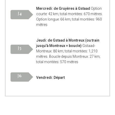
Mercredi: de Gruyères à Gstaad
Option
J
4
courte: 42 km; total montées: 670 mètres.
Option longue: 66 km; total montées: 960
mètres
Jeudi: de Gstaad à Montreux (ou train
jusqu'à Montreux + boucle)
Gstaad-
J
5
Montreux: 80 km; total montées: 1,210
mètres. Boucle depuis Montreux: 27 km;
total montées: 570 mètres
J
6
Vendredi: Départ