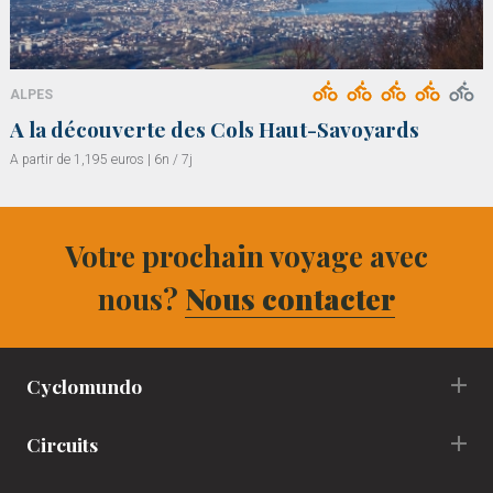
ALPES
A la découverte des Cols Haut-Savoyards
A partir de 1,195 euros | 6n / 7j
Votre prochain voyage avec
nous?
Nous contacter
Cyclomundo
Circuits