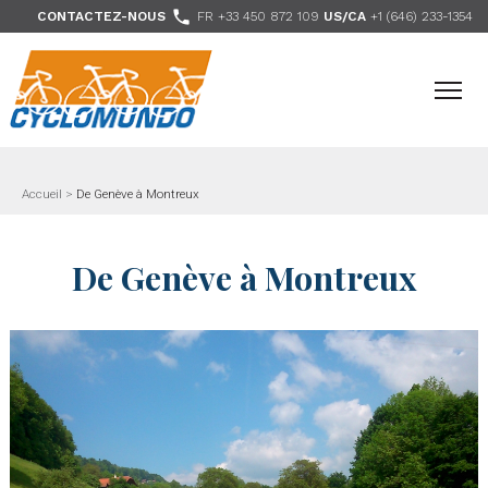
>

CONTACTEZ-NOUS
FR +33 450 872 109
US/CA
+1 (646) 233-1354
- Nous suivre
Accueil
>
De Genève à Montreux
De Genève à Montreux