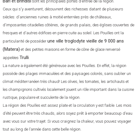
Bari et Brindisi
sont les principales portes d'entrée de la région.
Ceux qui s'y aventurent, découvrent des richesses datant de plusieurs
siècles: d'anciennes ruines à moitié enterrées près de châteaux,
d'imposantes citadelles côtières, de grands palais, des églises couvertes de
fresques et d'autres édifices en pierre cuite au soleil. Les Pouilles ont la
une ville troglodyte vieille de 9 000 ans
particularité de posséder
(Matera)
et des petites maisons en forme de cône de glace renversé
Trulli
appelées
.
La nature a également été généreuse avec les Pouilles. En effet, la région
possède des plages immaculées et des paysages colorés, sans oublier un
climat méditerranéen très chaud! Les olives, les tomates, les artichauts et
les champignons cultivés localement jouent un rôle important dans la cuisine
rustique, populaire et succulente de la région.
La région des Pouilles est assez plate et la circulation y est faible. Les mois
d'été peuvent être très chauds, alors soyez prêt à emporter beaucoup d'eau
avec vous sur votre trajet. Si vous craignez la chaleur, vous pouvez voyager
tout au long de l’année dans cette belle région.