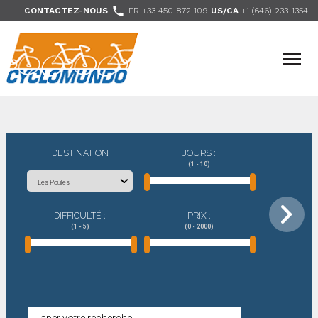
>

CONTACTEZ-NOUS
FR +33 450 872 109
US/CA
+1 (646) 233-1354
- Nous suivre
DESTINATION
JOURS :
(1 - 10)
DIFFICULTÉ :
PRIX :
(1 - 5)
(0 - 2000)